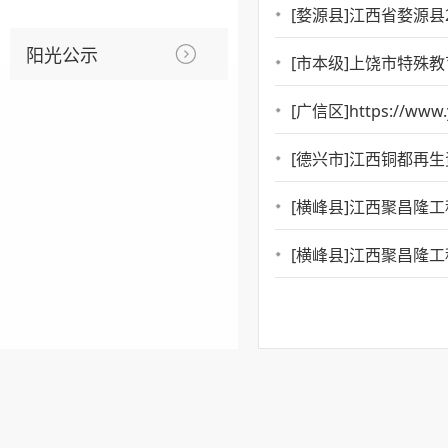
[婺源县]
江西省婺源县2
阳光公示
[市本级]
上饶市特殊教育
[广信区]
https://www.
[德兴市]
江西铜都再生
[横峰县]
江西聚昌隆工程咨询
[横峰县]
江西聚昌隆工程咨