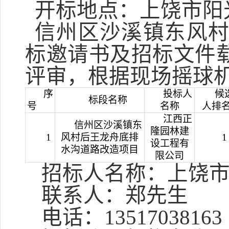
开标地点：上饶市阳
信州区沙溪镇东风
标邀请书及招标文件
评审，根据现场摇球
序
投标人
候
标段名称
号
名称
人排
江西正
信州区沙溪镇东
隆园林建
1
风村后王龙舟底排
1
设工程有
水沟道路改造项目
限公司
招标人名称：上饶
联系人：郑先生
电话：
13517038163